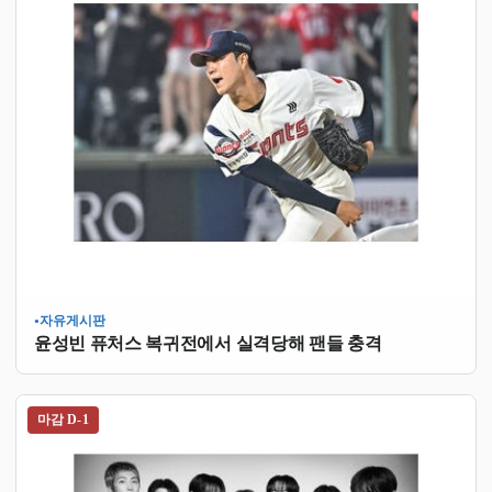
자유게시판
●
윤성빈 퓨처스 복귀전에서 실격당해 팬들 충격
마감 D-1