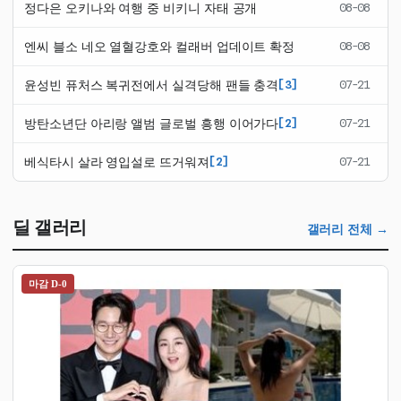
정다은 오키나와 여행 중 비키니 자태 공개
08-08
엔씨 블소 네오 열혈강호와 컬래버 업데이트 확정
08-08
윤성빈 퓨처스 복귀전에서 실격당해 팬들 충격
[3]
07-21
방탄소년단 아리랑 앨범 글로벌 흥행 이어가다
[2]
07-21
베식타시 살라 영입설로 뜨거워져
[2]
07-21
딜 갤러리
갤러리 전체 →
마감 D-0