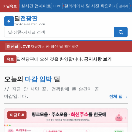
신 인기 딜 실시간 업데이트
LIVE
갤러리에서 딜 사진 확인하기
갤러리
공
⚡ 딜속보
●
●
딜
전광판
topics-search.com
검색
최신딜
LIVE
자유게시판 최신 딜 확인하기
딜전광판에 오신 것을 환영합니다.
공지사항 보기
속보
오늘의
마감 임박
딜
// 지금 안 사면 끝. 전광판에 뜬 순간이 곧
마감입니다.
전체 딜 →
마감 D-0