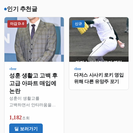
인기 추천글
마감 D-0
신규
free
free
●
●
성훈 생활고 고백 후
다저스 사사키 로키 영입
위해 다른 유망주 포기
고급 아파트 매입에
논란
성훈이 생활고를
고백하면서 안타까움을
줬는데 최근 서울 강남에
1,182
고급 주상복합아파트를
조회
샀다는 소식이 나왔음법원
딜 보러가기
등기부등본에 따르면