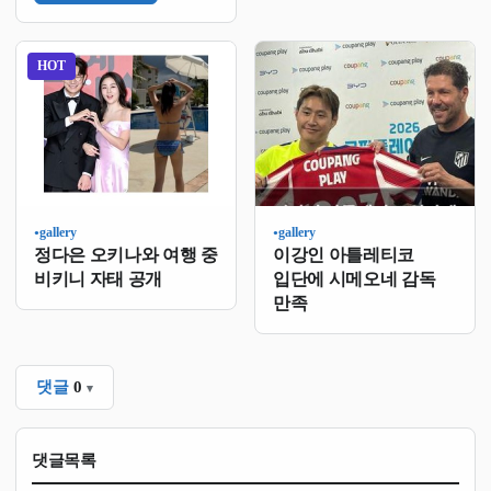
성훈은 지난해 10월에 이
아파트를 사들였다고
함그런데 그때 이미
HOT
생활고를 털어놓았던
상황이라서 팬들 반응이
뜨거웠음돈 많으면 왜
생활고를 …
gallery
gallery
●
●
정다은 오키나와 여행 중
이강인 아틀레티코
비키니 자태 공개
입단에 시메오네 감독
만족
댓글
0
댓글목록