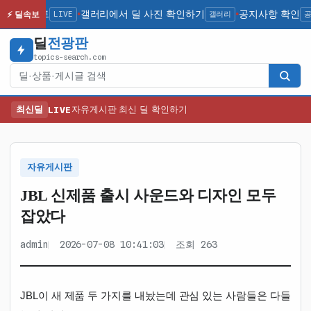
간 업데이트
LIVE
갤러리에서 딜 사진 확인하기
갤러리
공지사항 확인
공지
⚡ 딜속보
●
●
딜
전광판
topics-search.com
검색
최신딜
LIVE
자유게시판 최신 딜 확인하기
자유게시판
JBL 신제품 출시 사운드와 디자인 모두
잡았다
admin
2026-07-08 10:41:03
조회 263
JBL이 새 제품 두 가지를 내놨는데 관심 있는 사람들은 다들