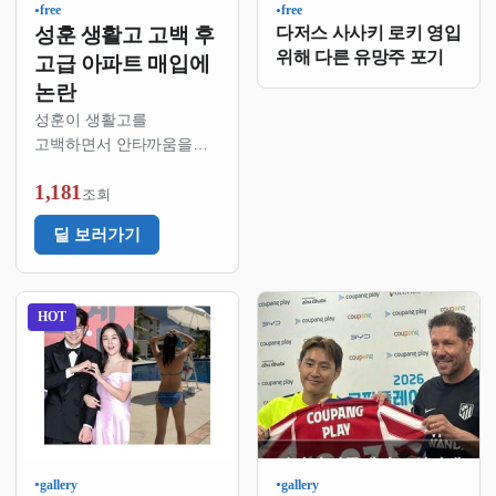
free
free
●
●
성훈 생활고 고백 후
다저스 사사키 로키 영입
위해 다른 유망주 포기
고급 아파트 매입에
논란
성훈이 생활고를
고백하면서 안타까움을
줬는데 최근 서울 강남에
1,181
고급 주상복합아파트를
조회
샀다는 소식이 나왔음법원
딜 보러가기
등기부등본에 따르면
성훈은 지난해 10월에 이
아파트를 사들였다고
함그런데 그때 이미
HOT
생활고를 털어놓았던
상황이라서 팬들 반응이
뜨거웠음돈 많으면 왜
생활고를 …
gallery
gallery
●
●