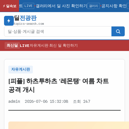
간 업데이트
LIVE
갤러리에서 딜 사진 확인하기
갤러리
공지사항 확인
공
⚡ 딜속보
●
●
딜
전광판
topics-search.com
검색
최신딜
LIVE
자유게시판 최신 딜 확인하기
자유게시판
[피플] 하츠투하츠 '레몬탱' 여름 차트
공격 개시
admin
2026-07-06 15:32:08
조회 247