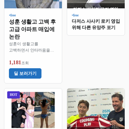
free
free
●
●
성훈 생활고 고백 후
다저스 사사키 로키 영입
위해 다른 유망주 포기
고급 아파트 매입에
논란
성훈이 생활고를
고백하면서 안타까움을
줬는데 최근 서울 강남에
1,181
고급 주상복합아파트를
조회
샀다는 소식이 나왔음법원
딜 보러가기
등기부등본에 따르면
성훈은 지난해 10월에 이
아파트를 사들였다고
함그런데 그때 이미
HOT
생활고를 털어놓았던
상황이라서 팬들 반응이
뜨거웠음돈 많으면 왜
생활고를 …