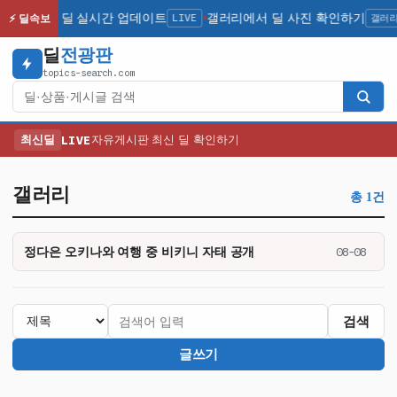
최신 인기 딜 실시간 업데이트
LIVE
갤러리에서 딜 사진 확인하기
갤러
⚡ 딜속보
●
딜
전광판
topics-search.com
검색
최신딜
LIVE
자유게시판 최신 딜 확인하기
갤러리
총 1건
정다은 오키나와 여행 중 비키니 자태 공개
08-08
검색
글쓰기