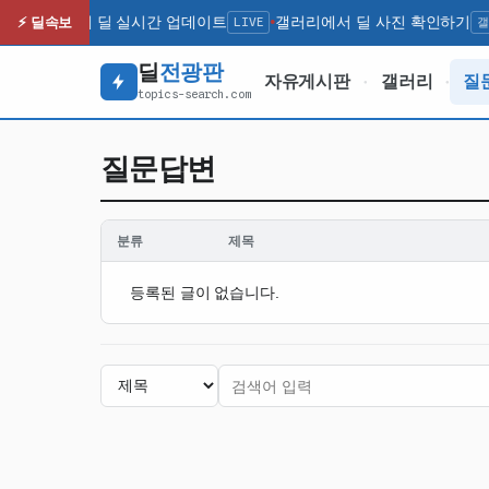
⚡ 딜속보
최신 인기 딜 실시간 업데이트
LIVE
갤러리에서 딜 사진 확인하기
갤
OT
●
딜
전광판
자유게시판
갤러리
질
●
●
topics-search.com
질문답변
분류
제목
등록된 글이 없습니다.