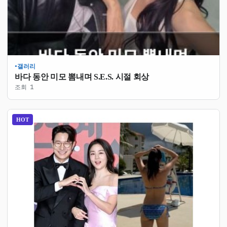
갤러리
●
바다 동안 미모 뽐내며 S.E.S. 시절 회상
조회 1
HOT