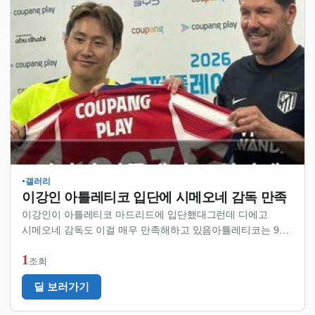
갤러리
●
이강인 아틀레티코 입단에 시메오네 감독 만족
이강인이 아틀레티코 마드리드에 입단했대그런데 디에고
시메오네 감독도 이걸 매우 만족해하고 있음아틀레티코는 9일
오후 8시 서울월드컵경기장에서 2026 쿠팡플레이 경기를
1
하려던 건가 봄원래 이강인은 스페인 프리메라리가에서 뛰고
조회
있는 선수인데이번에 아틀레티코로 이적한 거임…
딜 보러가기