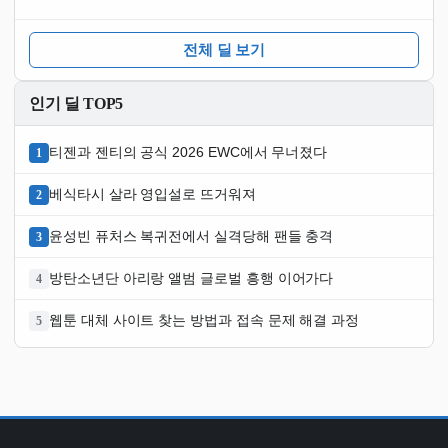
전체 딜 보기
인기 딜 TOP5
티젠과 젠티의 공식 2026 EWC에서 무너졌다
1
베식타시 살라 영입설로 뜨거워져
2
윤성빈 퓨처스 복귀전에서 실격당해 팬들 충격
3
방탄소년단 아리랑 앨범 글로벌 흥행 이어가다
4
웹툰 대체 사이트 찾는 방법과 접속 문제 해결 과정
5