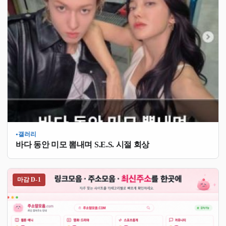
갤러리
●
바다 동안 미모 뽐내며 S.E.S. 시절 회상
마감 D-1