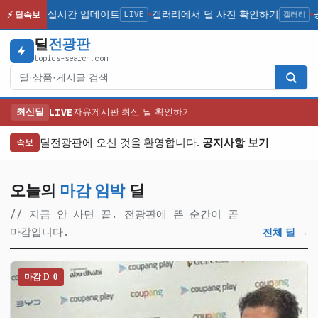
인기 딜 실시간 업데이트
LIVE
갤러리에서 딜 사진 확인하기
갤러리
공지
⚡ 딜속보
●
●
딜
전광판
topics-search.com
검색
최신딜
LIVE
자유게시판 최신 딜 확인하기
딜전광판에 오신 것을 환영합니다.
공지사항 보기
속보
오늘의
마감 임박
딜
// 지금 안 사면 끝. 전광판에 뜬 순간이 곧
마감입니다.
전체 딜 →
마감 D-0