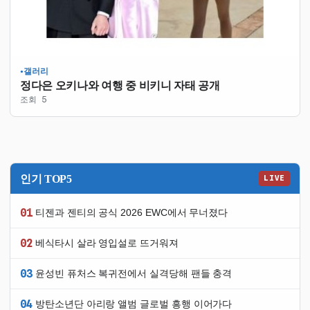
갤러리
●
정다은 오키나와 여행 중 비키니 자태 공개
조회 5
인기 TOP5
LIVE
01
티젠과 젠티의 공식 2026 EWC에서 무너졌다
02
베식타시 살라 영입설로 뜨거워져
03
윤성빈 퓨처스 복귀전에서 실격당해 팬들 충격
04
방탄소년단 아리랑 앨범 글로벌 흥행 이어가다