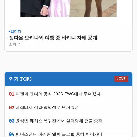
갤러리
●
정다은 오키나와 여행 중 비키니 자태 공개
조회 5
인기 TOP5
LIVE
01
티젠과 젠티의 공식 2026 EWC에서 무너졌다
02
베식타시 살라 영입설로 뜨거워져
03
윤성빈 퓨처스 복귀전에서 실격당해 팬들 충격
04
방탄소년단 아리랑 앨범 글로벌 흥행 이어가다