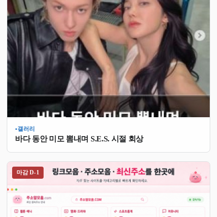
갤러리
●
바다 동안 미모 뽐내며 S.E.S. 시절 회상
마감 D-1