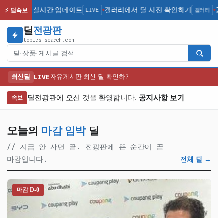
 인기 딜 실시간 업데이트
LIVE
갤러리에서 딜 사진 확인하기
갤러리
공지
⚡ 딜속보
●
●
딜
전광판
topics-search.com
검색
최신딜
LIVE
자유게시판 최신 딜 확인하기
딜전광판에 오신 것을 환영합니다.
공지사항 보기
속보
오늘의
마감 임박
딜
// 지금 안 사면 끝. 전광판에 뜬 순간이 곧
마감입니다.
전체 딜 →
마감 D-0