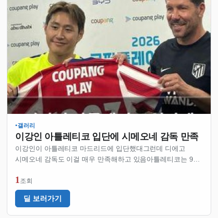
갤러리
●
이강인 아틀레티코 입단에 시메오네 감독 만족
이강인이 아틀레티코 마드리드에 입단했대그런데 디에고
시메오네 감독도 이걸 매우 만족해하고 있음아틀레티코는 9일
오후 8시 서울월드컵경기장에서 2026 쿠팡플레이 경기를
1
하려던 건가 봄원래 이강인은 스페인 프리메라리가에서 뛰고
조회
있는 선수인데이번에 아틀레티코로 이적한 거임…
딜 보러가기