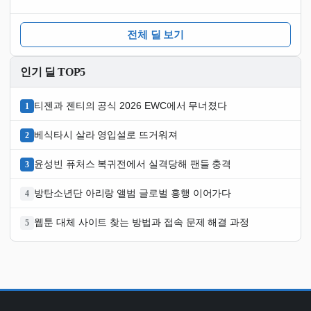
전체 딜 보기
인기 딜 TOP5
티젠과 젠티의 공식 2026 EWC에서 무너졌다
1
베식타시 살라 영입설로 뜨거워져
2
윤성빈 퓨처스 복귀전에서 실격당해 팬들 충격
3
방탄소년단 아리랑 앨범 글로벌 흥행 이어가다
4
웹툰 대체 사이트 찾는 방법과 접속 문제 해결 과정
5