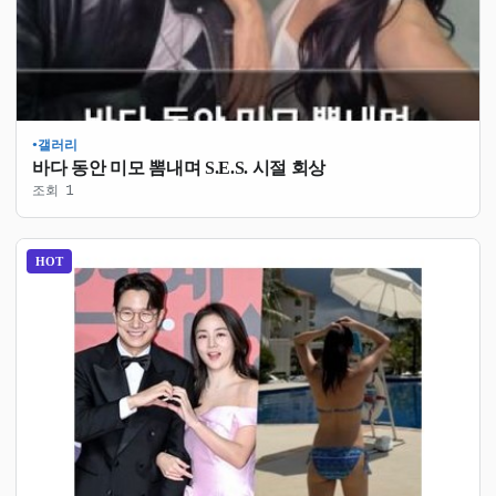
갤러리
●
바다 동안 미모 뽐내며 S.E.S. 시절 회상
조회 1
HOT